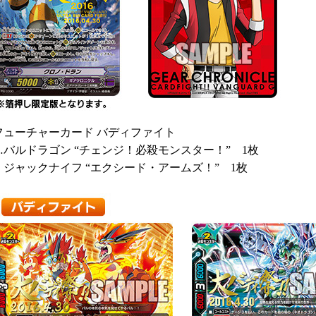
フューチャーカード バディファイト
…バルドラゴン “チェンジ！必殺モンスター！” 1枚
ジャックナイフ “エクシード・アームズ！” 1枚